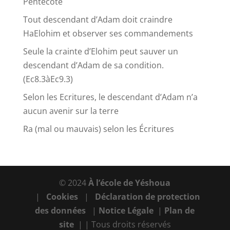
Pentecôte
Tout descendant d’Adam doit craindre
HaElohim et observer ses commandements
Seule la crainte d’Elohim peut sauver un
descendant d’Adam de sa condition.
(Ec8.3àEc9.3)
Selon les Ecritures, le descendant d’Adam n’a
aucun avenir sur la terre
Ra (mal ou mauvais) selon les Écritures
© 2024
À l’école de Yéshoua
|
Cookies
|
Déclaration de protection
des données
|
Notice Légale
|
Plan de
site
| | Tous droits réservés