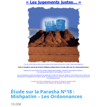
Étude sur la Parasha N°18 :
Mishpatim – Les Ordonnances
10,00
€