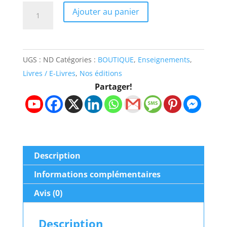
quantité
Ajouter au panier
de
L’Eglise
aurait-
UGS :
ND
Catégories :
BOUTIQUE
,
Enseignements
,
elle
Livres / E-Livres
,
Nos éditions
aussi
Partager!
commis
le
péché
de
JÉROBOAM
Description
?
Informations complémentaires
Avis (0)
Description