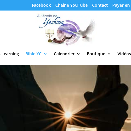
Facebook
Chaîne YouTube
Contact
Payer en 
-Learning
Bible YC
Calendrier
Boutique
Vidéos
rsion bilingue