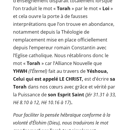
d’enseignement disparaît totalement lorsque
l’on traduit le mot «
Torah
» par le mot «
Loi
»
et cela ouvre la porte à de fausses
interprétations que l’on trouve en abondance,
notamment depuis la Théologie de
remplacement mise en place officiellement
depuis l’empereur romain Constantin avec
l’Eglise catholique. Nous rétablirons donc le
mot «
Torah
» car l’Alliance Nouvelle que
YHWH
(l’Éternel)
fait au travers de
Yéshoua,
Celui qui est appelé LE CHRIST,
est d’écrire
sa
Torah
dans nos cœurs avec grâce et vérité par
la Puissance de
son
Esprit Saint
(Jér 31.31 à 33,
Hé 8.10 à 12, Hé 10.16 à 17)
.
Pour faciliter la pensée hébraïque conforme à la
volonté d’Élohim (Dieu), nous traduirons le mot