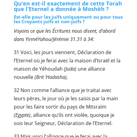
Qu’en est-il exactement de cette Torah
que l’Eternel a donnée à Moshèh ?
Est-elle pour les juifs uniquement ou pour tous
les Croyants juifs et non-juifs ?
Voyons ce que les Écritures nous disent, d’abord
dans YirméYahou/Jérémie 31.31 à 34:
31 Voici, les jours viennent, Déclaration
de
l’Eternel où je ferai avec la maison d’Israël et la
maison de Yéhoudah
(Juda)
une alliance
nouvelle
(Brit ‘Hadasha),
32 Non comme l’alliance que je traitai avec
leurs pères, le jour où je les saisis par la main
pour les faire sortir du pays de Mitsraïm
(Egypte)
, alliance qu’ils ont violée, quoique je
sois leur Seigneur
,
Déclaration de l’Eternel.
33 Mais voici l’alliance que je ferai avec la