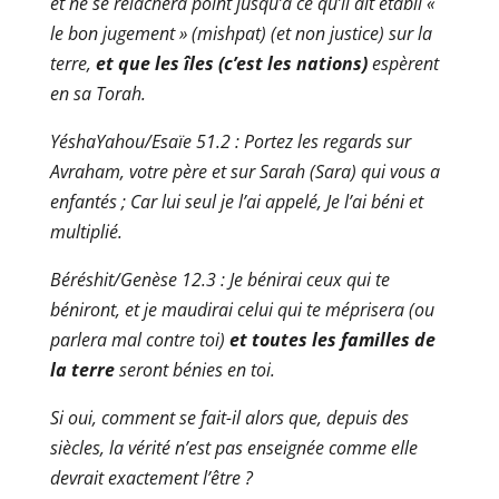
et ne se relâchera point jusqu’à ce qu’il ait établi «
le bon jugement » (mishpat) (et non justice) sur la
terre,
et que les îles (c’est les nations)
espèrent
en sa Torah.
YéshaYahou/Esaïe 51.2 : Portez les regards sur
Avraham, votre père et sur Sarah (Sara) qui vous a
enfantés ; Car lui seul je l’ai appelé, Je l’ai béni et
multiplié.
Béréshit/Genèse 12.3 : Je bénirai ceux qui te
béniront, et je maudirai celui qui te méprisera (ou
parlera mal contre toi)
et toutes les familles de
la terre
seront bénies en toi.
Si oui, comment se fait-il alors que, depuis des
siècles, la vérité n’est pas enseignée comme elle
devrait exactement l’être ?