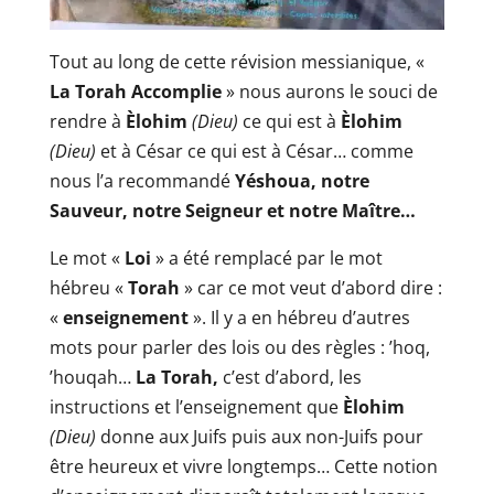
Tout au long de cette révision messianique, «
La Torah Accomplie
» nous aurons le souci de
rendre à
Èlohim
(Dieu)
ce qui est à
Èlohim
(Dieu)
et à César ce qui est à César… comme
nous l’a recommandé
Yéshoua,
notre
Sauveur, notre Seigneur et notre Maître…
Le mot «
Loi
» a été remplacé par le mot
hébreu «
Torah
» car ce mot veut d’abord dire :
«
enseignement
». Il y a en hébreu d’autres
mots pour parler des lois ou des règles : ’hoq,
’houqah…
La Torah,
c’est d’abord, les
instructions et l’enseignement que
Èlohim
(Dieu)
donne aux Juifs puis aux non-Juifs pour
être heureux et vivre longtemps… Cette notion