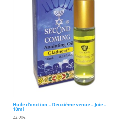
Huile d’onction – Deuxième venue – Joie –
10ml
22,00
€