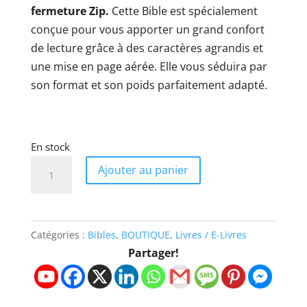
fermeture Zip.
Cette Bible est spécialement
conçue pour vous apporter un grand confort
de lecture grâce à des caractères agrandis et
une mise en page aérée. Elle vous séduira par
son format et son poids parfaitement adapté.
En stock
quantité
Ajouter au panier
de
LA
BIBLE
Catégories :
Bibles
,
BOUTIQUE
,
Livres / E-Livres
SEGOND
Partager!
NEG
1979
A