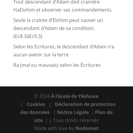
Tout descendant d’Adam doit craindre
HaElohim et observer ses commandements
Seule la crainte d’Elohim peut sauver un
descendant d’Adam de sa condition.
(Ec8.3àEc9.3)
Selon les Ecritures, le descendant d’Adam n’a
aucun avenir sur la terre
Ra (mal ou mauvais) selon les Écritures
© 2024
À l’école de Yéshoua
|
Cookies
|
Déclaration de protection
des données
|
Notice Légale
|
Plan de
site
| | Tous droits réservés
Made with love by
Nodosnet