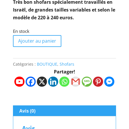
Très bon shofars spécialement travaillés en
Israël, de grandes tailles variables et selon le
modèle de 220 à 240 euros.
En stock
quantité
Ajouter au panier
de
SHOFAR
Ram
Catégories :
BOUTIQUE
,
Shofars
No.
Partager!
5
de
40
à
44
Avis (0)
cm
(Corne
Avis