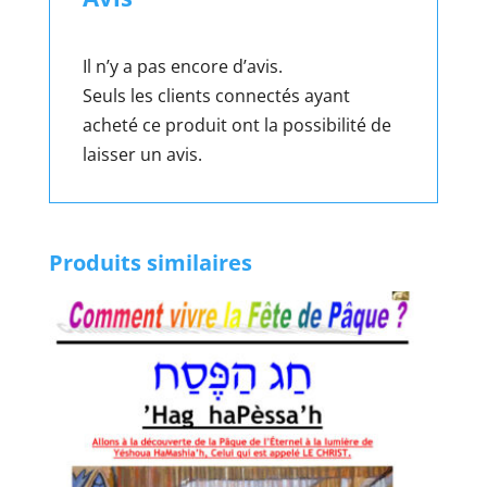
de
bélier)
Il n’y a pas encore d’avis.
(Kol
Seuls les clients connectés ayant
shofar)
acheté ce produit ont la possibilité de
laisser un avis.
Produits similaires