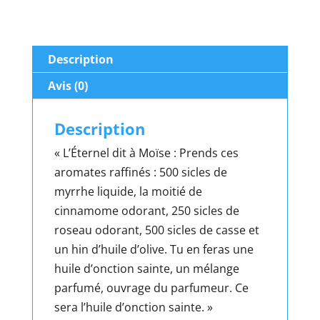
–
Light
of
Description
Jerusalem
–
Avis (0)
10ml
Description
« L’Éternel dit à Moïse : Prends ces
aromates raffinés : 500 sicles de
myrrhe liquide, la moitié de
cinnamome odorant, 250 sicles de
roseau odorant, 500 sicles de casse et
un hin d’huile d’olive. Tu en feras une
huile d’onction sainte, un mélange
parfumé, ouvrage du parfumeur. Ce
sera l’huile d’onction sainte. »