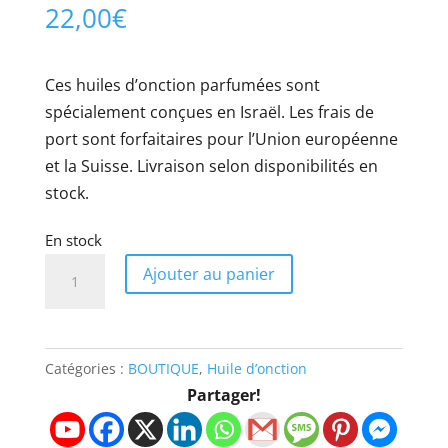
22,00
€
Ces huiles d’onction parfumées sont
spécialement conçues en Israël. Les frais de
port sont forfaitaires pour l’Union européenne
et la Suisse. Livraison selon disponibilités en
stock.
En stock
quantité
Ajouter au panier
de
Huile
d’onction
Catégories :
BOUTIQUE
,
Huile d’onction
-
Partager!
Deuxième
venue