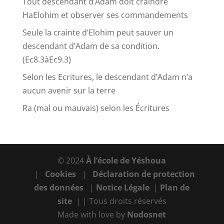
Tout descendant d’Adam doit craindre
HaElohim et observer ses commandements
Seule la crainte d’Elohim peut sauver un
descendant d’Adam de sa condition.
(Ec8.3àEc9.3)
Selon les Ecritures, le descendant d’Adam n’a
aucun avenir sur la terre
Ra (mal ou mauvais) selon les Écritures
© 2024
À l’école de Yéshoua
|
Cookies
|
Déclaration de protection
des données
|
Notice Légale
|
Plan de
site
| | Tous droits réservés
Made with love by
Nodosnet