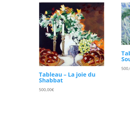
Ta
So
500,
Tableau – La joie du
Shabbat
500,00
€