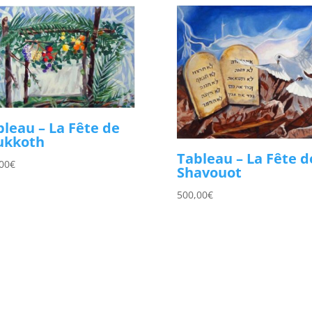
bleau – La Fête de
ukkoth
Tableau – La Fête d
00
€
Shavouot
500,00
€