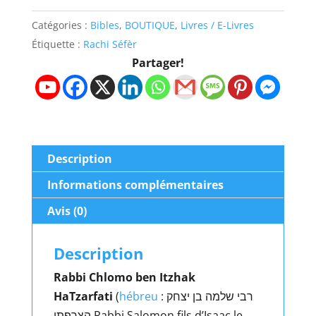
séfèr
Catégories :
Bibles
,
BOUTIQUE
,
Livres / E-Livres
Chemouel
Étiquette :
Rachi Séfèr
I
Partager!
-
Samuel
I
Description
Informations complémentaires
Avis (0)
Description
Rabbi Chlomo ben Itzhak
HaTzarfati
(
hébreu
:
רבי שלמה בן יצחק
הצרפתי
Rabbi Salomon fils d’Isaac le