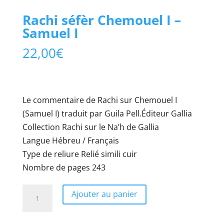
Rachi séfèr Chemouel I –
Samuel I
22,00
€
Le commentaire de Rachi sur Chemouel I
(Samuel I) traduit par Guila Pell.Éditeur Gallia
Collection Rachi sur le Na’h de Gallia
Langue Hébreu / Français
Type de reliure Relié simili cuir
Nombre de pages 243
quantité
Ajouter au panier
de
Rachi