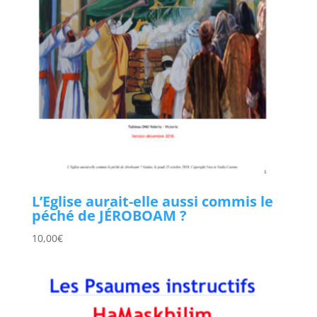
L’Eglise aurait-elle aussi commis le
péché de JÉROBOAM ?
10,00
€