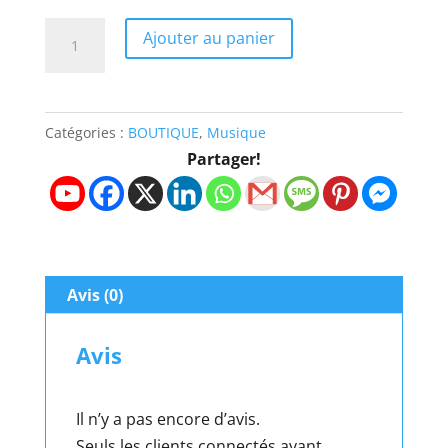
quantité
Ajouter au panier
de
ISRAELI
CHASSIDIC
Catégories :
BOUTIQUE
,
Musique
SONGS
Partager!
Avis (0)
Avis
Il n’y a pas encore d’avis.
Seuls les clients connectés ayant