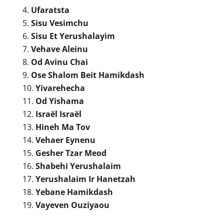
Ufaratsta
Sisu Vesimchu
Sisu Et Yerushalayim
Vehave Aleinu
Od Avinu Chai
Ose Shalom Beit Hamikdash
Yivarehecha
Od Yishama
Israël Israël
Hineh Ma Tov
Vehaer Eynenu
Gesher Tzar Meod
Shabehi Yerushalaim
Yerushalaim Ir Hanetzah
Yebane Hamikdash
Vayeven Ouziyaou