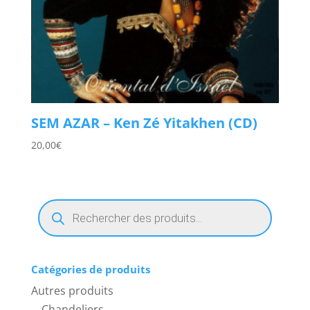
SEM AZAR – Ken Zé Yitakhen (CD)
20,00
€
Recherche
de
produits
Catégories de produits
Autres produits
Chandeliers