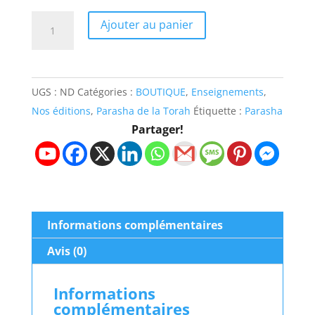
quantité
Ajouter au panier
de
Étude
sur
UGS :
ND
Catégories :
BOUTIQUE
,
Enseignements
,
la
Nos éditions
,
Parasha de la Torah
Étiquette :
Parasha
Parasha
Partager!
N°27
:
Tarziâ
–
Elle
Informations complémentaires
aura
conçu
Avis (0)
Informations
complémentaires