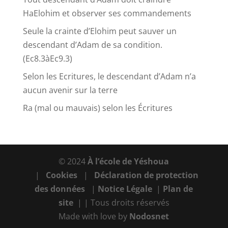
HaElohim et observer ses commandements
Seule la crainte d’Elohim peut sauver un
descendant d’Adam de sa condition.
(Ec8.3àEc9.3)
Selon les Ecritures, le descendant d’Adam n’a
aucun avenir sur la terre
Ra (mal ou mauvais) selon les Écritures
© 2024
À l’école de Yéshoua
|
Cookies
|
Déclaration de protection
des données
|
Notice Légale
|
Plan de
site
| | Tous droits réservés
Made with love by
Nodosnet