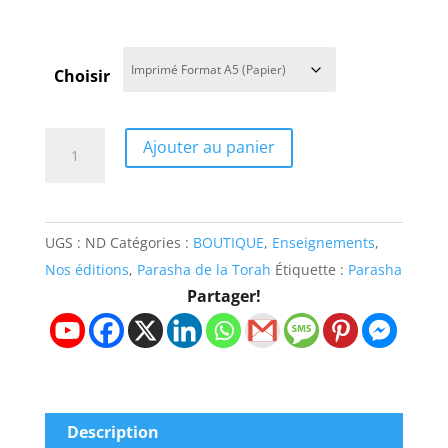
Choisir
quantité
Ajouter au panier
de
Étude
sur
UGS :
ND
Catégories :
BOUTIQUE
,
Enseignements
,
la
Nos éditions
,
Parasha de la Torah
Étiquette :
Parasha
Parasha
Partager!
N°12
:
Vayé'hi
-
Il
Description
Vécut