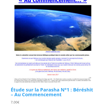
Étude sur la Parasha N°1 : Béréshit
– Au Commencement
7,00
€