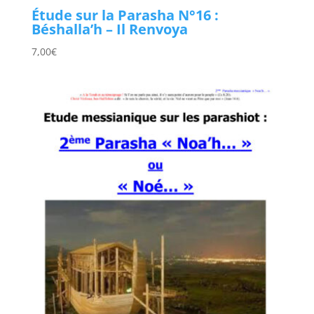
Étude sur la Parasha N°16 :
Béshalla’h – Il Renvoya
7,00
€