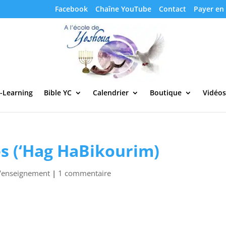
Facebook
Chaîne YouTube
Contact
Payer en 
-Learning
Bible YC
Calendrier
Boutique
Vidéos
es (‘Hag HaBikourim)
d'enseignement
|
1 commentaire