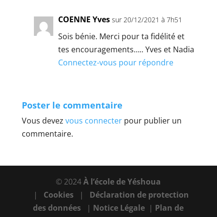
COENNE Yves
sur 20/12/2021 à 7h51
Sois bénie. Merci pour ta fidélité et
tes encouragements….. Yves et Nadia
Connectez-vous pour répondre
Poster le commentaire
Vous devez
vous connecter
pour publier un
commentaire.
© 2024
À l’école de Yéshoua
|
Cookies
|
Déclaration de protection
des données
|
Notice Légale
|
Plan de