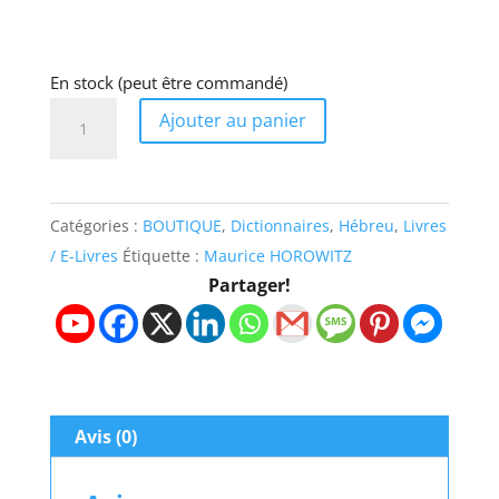
En stock (peut être commandé)
quantité
Ajouter au panier
de
Dictionnaire
Français/Hébreu
Catégories :
BOUTIQUE
,
Dictionnaires
,
Hébreu
,
Livres
et
/ E-Livres
Étiquette :
Maurice HOROWITZ
Hébreu/Français
Partager!
-
Maurice
HOROWITZ
Avis (0)